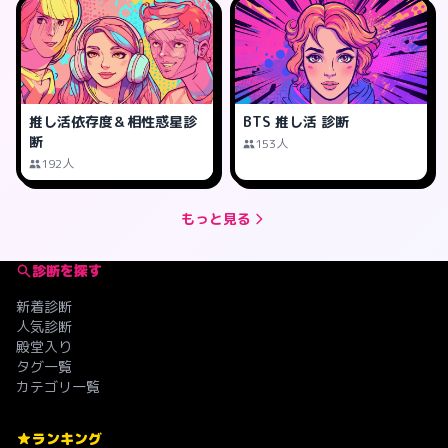
推し活依存度＆相性惑星診
BTS 推し活 診断
断
153人
192人
もっと見る
診断を探す
新着診断
人気診断
殿堂入り
タグ一覧
カテゴリ一覧
ランキング