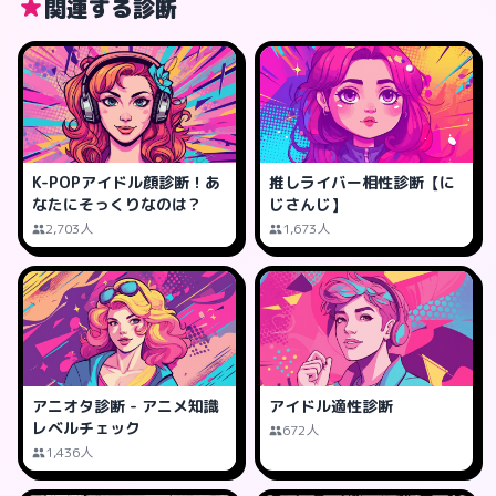
関連する診断
K-POPアイドル顔診断！あ
推しライバー相性診断【に
なたにそっくりなのは？
じさんじ】
2,703人
1,673人
アニオタ診断 - アニメ知識
アイドル適性診断
レベルチェック
672人
1,436人