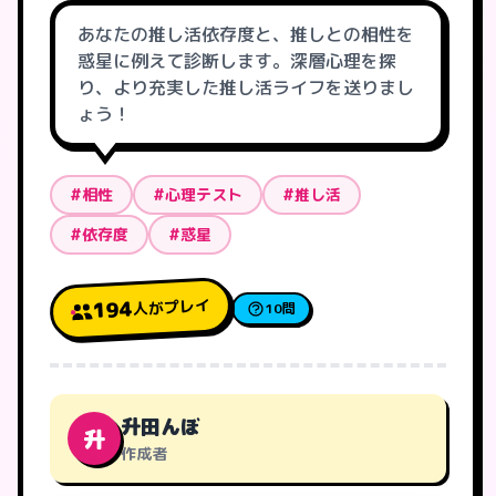
あなたの推し活依存度と、推しとの相性を
惑星に例えて診断します。深層心理を探
り、より充実した推し活ライフを送りまし
ょう！
#相性
#心理テスト
#推し活
#依存度
#惑星
人がプレイ
194
10問
升田んぼ
升
作成者