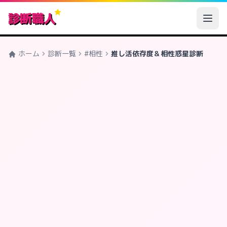
診断職人
ホーム
診断一覧
#相性
推し活依存度＆相性惑星診断