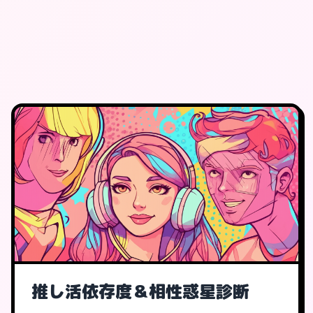
推し活依存度＆相性惑星診断