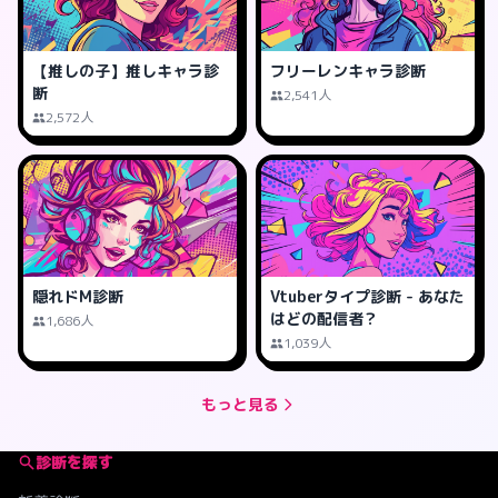
【推しの子】推しキャラ診
フリーレンキャラ診断
断
2,541人
2,572人
隠れドM診断
Vtuberタイプ診断 - あなた
はどの配信者？
1,686人
1,039人
もっと見る
診断を探す