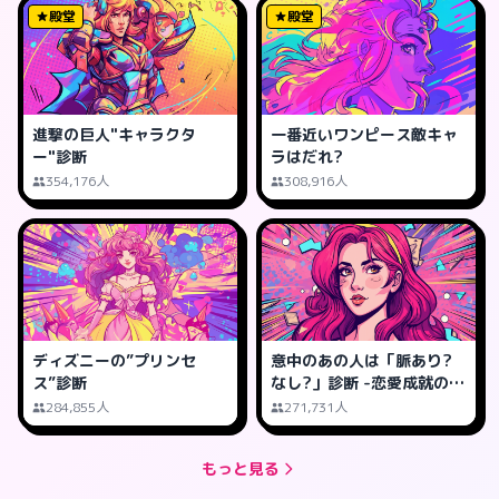
殿堂
殿堂
進撃の巨人"キャラクタ
一番近いワンピース敵キャ
ー"診断
ラはだれ?
354,176人
308,916人
ディズニーの”プリンセ
意中のあの人は「脈あり?
ス”診断
なし?」診断 -恋愛成就の可
能性は?
284,855人
271,731人
もっと見る