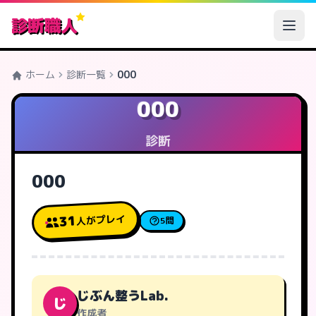
診断職人
ホーム
診断一覧
000
000
診断
000
人がプレイ
31
5問
じぶん整うLab.
じ
作成者