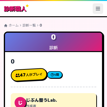
診断職人
ホーム
診断一覧
0
0
診断
0
人がプレイ
47
5問
じぶん整うLab.
じ
作成者