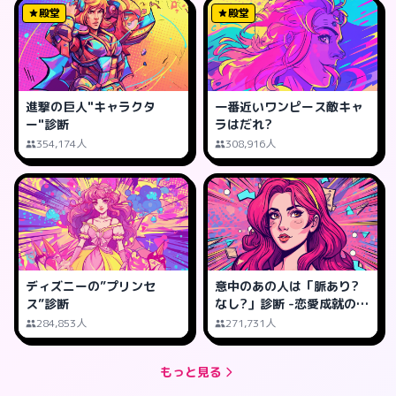
殿堂
殿堂
進撃の巨人"キャラクタ
一番近いワンピース敵キャ
ー"診断
ラはだれ?
354,174人
308,916人
ディズニーの”プリンセ
意中のあの人は「脈あり?
ス”診断
なし?」診断 -恋愛成就の可
能性は?
284,853人
271,731人
もっと見る