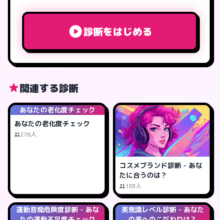
診断をはじめる
関連する診断
あなたの老化度チェック
あなたの老化度チェック
276人
コスメブランド診断 - あな
たに合うのは？
183人
運動音痴危険度診断 - あな
美意識レベル診断 - あなた
たの運動不足度チェック
の美へのこだわりは？