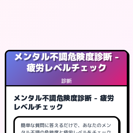
メンタル不調危険度診断 -
疲労レベルチェック
診断
メンタル不調危険度診断 - 疲労
レベルチェック
簡単な質問に答えるだけで、あなたのメン
タル不調の危険度と疲労レベルをチェック