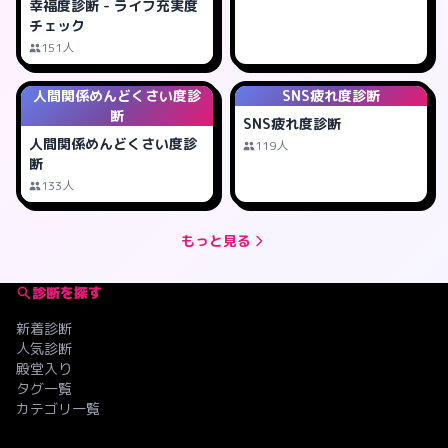
幸福度診断 - ライフ充実度
チェック
151人
人間関係めんどくさい度診
SNS疲れ度診断
断
SNS疲れ度診断
人間関係めんどくさい度診
119人
断
133人
もっと見る
診断を探す
新着診断
人気診断
殿堂入り
タグ一覧
カテゴリ一覧