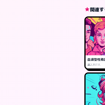
関連す
血液型性格
2,357人