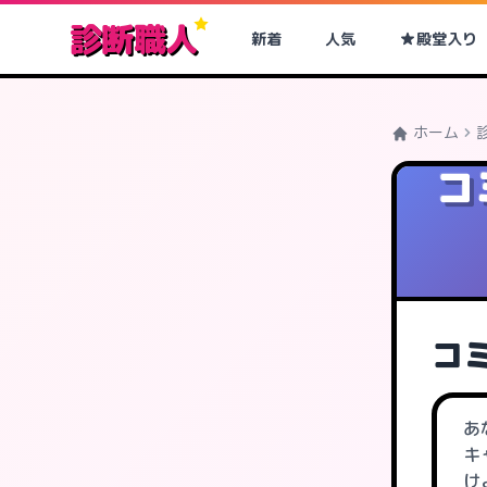
診断職人
新着
人気
殿堂入り
ホーム
コ
コ
あ
キ
け