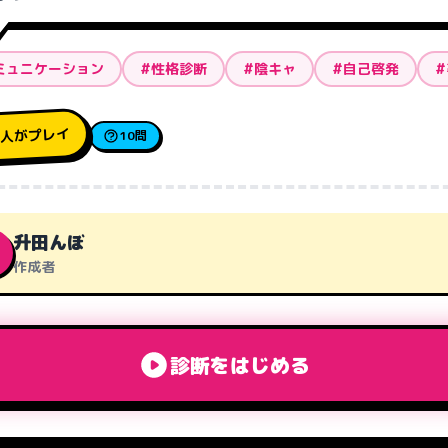
ミュニケーション
#性格診断
#陰キャ
#自己啓発
#
人がプレイ
5
10問
升田んぼ
作成者
診断をはじめる