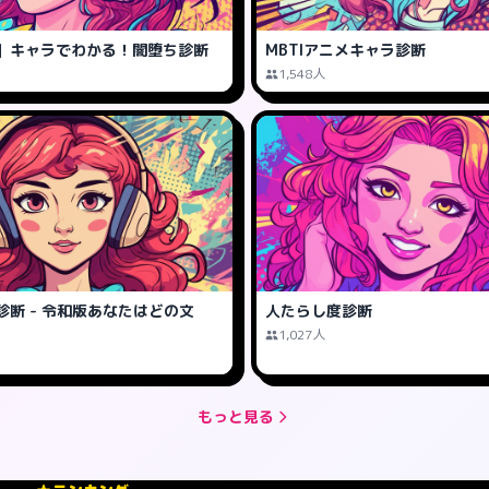
】キャラでわかる！闇堕ち診断
MBTIアニメキャラ診断
1,548人
診断 - 令和版あなたはどの文
人たらし度診断
1,027人
もっと見る