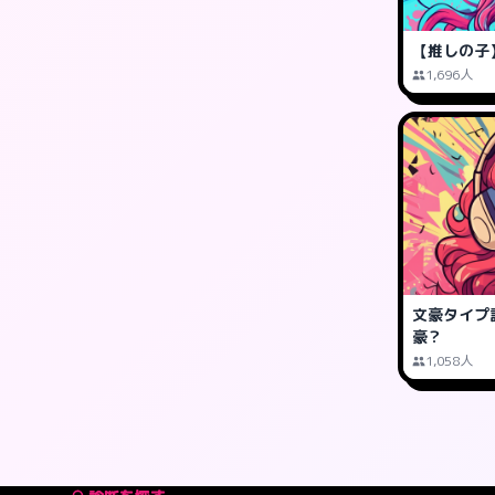
【推しの子
1,696人
文豪タイプ
豪？
1,058人