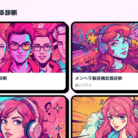
る診断
診断
メンヘラ製造機武器診断
2,275人