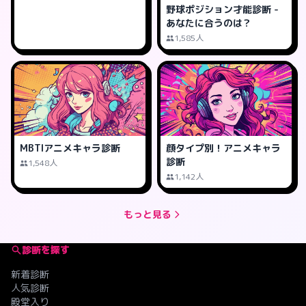
野球ポジション才能診断 -
あなたに合うのは？
1,585人
MBTIアニメキャラ診断
顔タイプ別！アニメキャラ
診断
1,548人
1,142人
もっと見る
診断を探す
新着診断
人気診断
殿堂入り