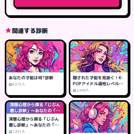
関連する診断
あなたの才能は何?診断
隠された才能を見抜く！K-
POPアイドル適性レベル診
4,575人
断
2,488人
深層心理から探る「じぶん
癒し診断」～あなたの「癒
しの鍵」は何?
深層心理から探る「じぶん
癒し診断」～あなたの「癒
しの鍵」は何?
1,631人