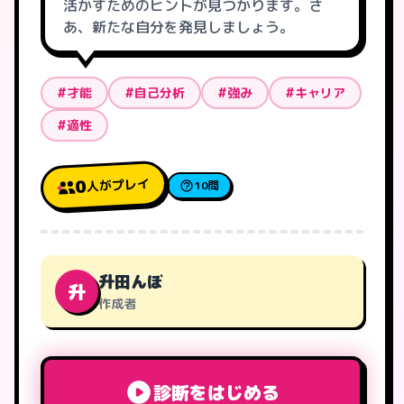
活かすためのヒントが見つかります。さ
あ、新たな自分を発見しましょう。
#才能
#自己分析
#強み
#キャリア
#適性
人がプレイ
0
10問
升田んぼ
升
作成者
診断をはじめる