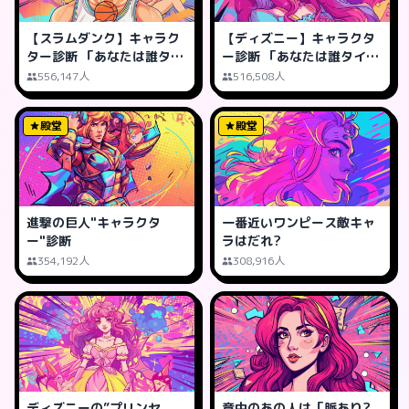
【スラムダンク】キャラク
【ディズニー】キャラクタ
ター診断 「あなたは誰タイ
ー診断 「あなたは誰タイ
プ?」
プ?」
556,147人
516,508人
殿堂
殿堂
進撃の巨人"キャラクタ
一番近いワンピース敵キャ
ー"診断
ラはだれ?
354,192人
308,916人
ディズニーの”プリンセ
意中のあの人は「脈あり?