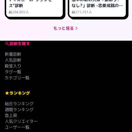
ス”診断
なし?」診断 -恋愛成就の可
能性は?
284,855人
271,731人
もっと見る
診断を探す
新着診断
人気診断
殿堂入り
タグ一覧
カテゴリ一覧
ランキング
総合ランキング
週間ランキング
急上昇
人気クリエイター
ユーザー一覧