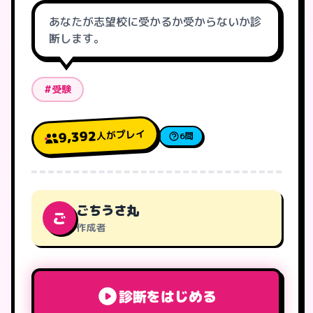
あなたが志望校に受かるか受からないか診
断します。
#受験
人がプレイ
9,392
6問
ごちうさ丸
ご
作成者
診断をはじめる