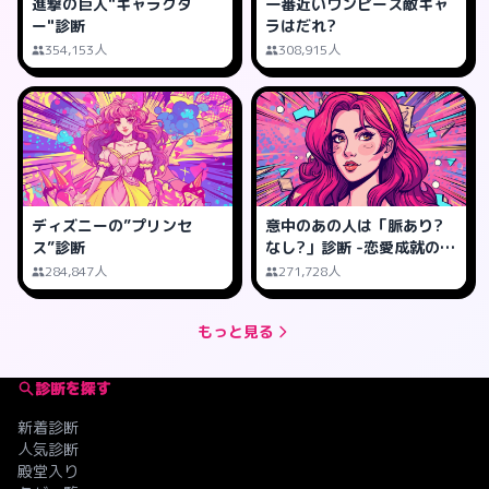
進撃の巨人"キャラクタ
一番近いワンピース敵キャ
ー"診断
ラはだれ?
354,153人
308,915人
ディズニーの”プリンセ
意中のあの人は「脈あり?
ス”診断
なし?」診断 -恋愛成就の可
能性は?
284,847人
271,728人
もっと見る
診断を探す
新着診断
人気診断
殿堂入り