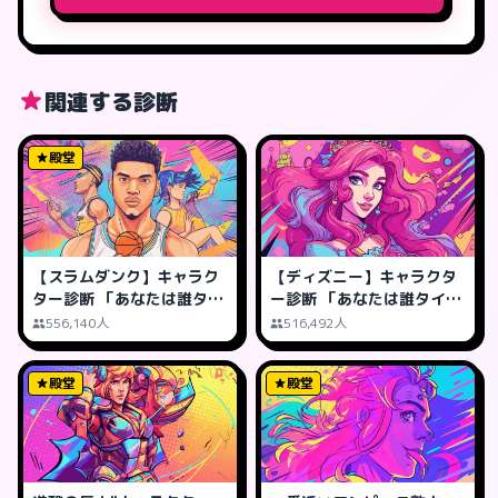
関連する診断
殿堂
【スラムダンク】キャラク
【ディズニー】キャラクタ
ター診断 「あなたは誰タイ
ー診断 「あなたは誰タイ
プ?」
プ?」
556,140人
516,492人
殿堂
殿堂