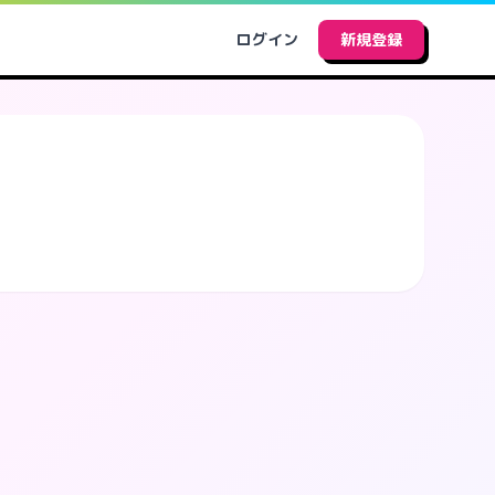
ログイン
新規登録