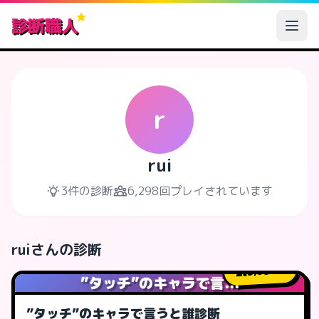
診断職人
r
rui
3件の診断
6,298回プレイされています
ruiさんの診断
3,351
人
”タッチ”のキャラで言...
”タッチ”のキャラで言うと誰診断