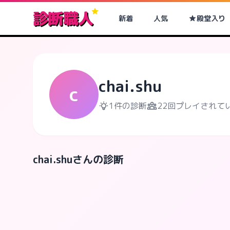
診断職人
新着
人気
殿堂入り
chai.shu
c
1件の診断
22回プレイされて
chai.shuさんの診断