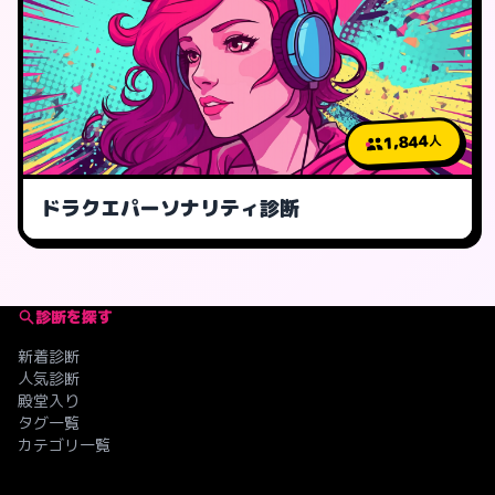
1,844
人
ドラクエパーソナリティ診断
診断を探す
新着診断
人気診断
殿堂入り
タグ一覧
カテゴリ一覧