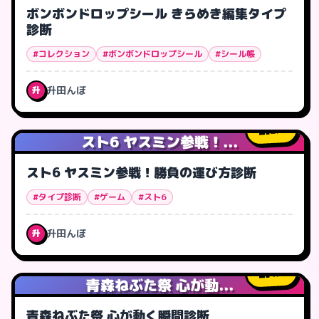
ボンボンドロップシール きらめき編集タイプ
診断
#コレクション
#ボンボンドロップシール
#シール帳
升田んぼ
升
2
人
スト6 ヤスミン参戦！...
スト6 ヤスミン参戦！勝負の運び方診断
#タイプ診断
#ゲーム
#スト6
升田んぼ
升
4
人
青森ねぶた祭 心が動...
青森ねぶた祭 心が動く瞬間診断