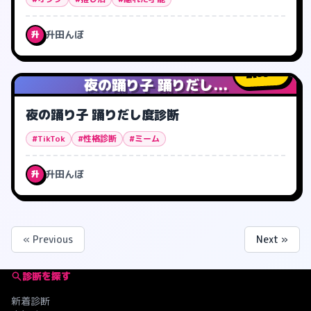
升田んぼ
升
33
人
夜の踊り子 踊りだし...
夜の踊り子 踊りだし度診断
#TikTok
#性格診断
#ミーム
升田んぼ
升
« Previous
Next »
診断を探す
新着診断