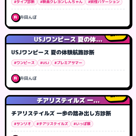
#タイプ診断
#映画クレヨンしんちゃん
#妖怪バケーション
升田んぼ
升
1
人
USJワンピース 夏の体...
USJワンピース 夏の体験航路診断
#ワンピース
#USJ
#プレミアサマー
升田んぼ
升
1
人
チアリステイルズ 一...
チアリステイルズ 一歩の踏み出し方診断
#サンリオ
#チアリステイルズ
#いっぽ展