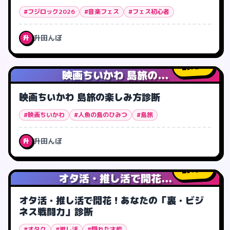
#フジロック2026
#音楽フェス
#フェス初心者
升田んぼ
升
32
人
映画ちいかわ 島旅の...
映画ちいかわ 島旅の楽しみ方診断
#映画ちいかわ
#人魚の島のひみつ
#島旅
升田んぼ
升
16
人
オタ活・推し活で開花...
オタ活・推し活で開花！あなたの「裏・ビジ
ネス戦闘力」診断
#オタク
#推し活
#隠れた才能