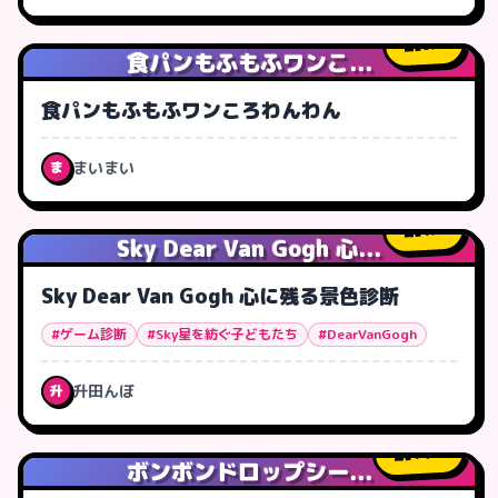
6
人
食パンもふもふワンこ...
食パンもふもふワンころわんわん
まいまい
ま
1
人
Sky Dear Van Gogh 心...
Sky Dear Van Gogh 心に残る景色診断
#ゲーム診断
#Sky星を紡ぐ子どもたち
#DearVanGogh
升田んぼ
升
14
人
ボンボンドロップシー...