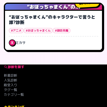
1,225
人
“おぼっちゃまくん”の...
“おぼっちゃまくん”のキャラクターで言うと
誰?診断
#アニメ
#おぼっちゃまくん
#御坊茶魔
ミカサ
ミ
診断を探す
新着診断
人気診断
殿堂入り
タグ一覧
カテゴリ一覧
ランキング