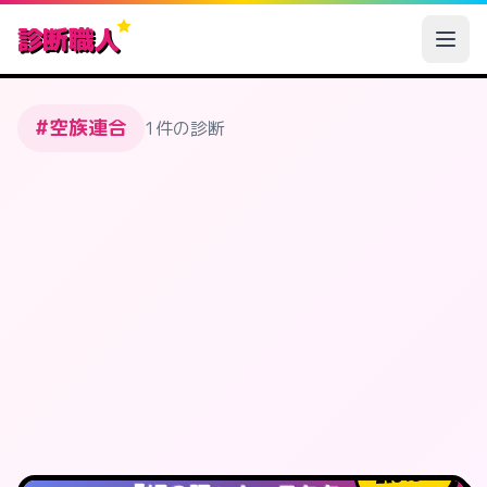
診断職人
#空族連合
1件の診断
615
人