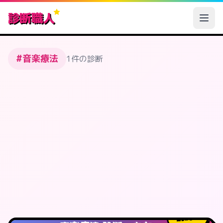
診断職人
#音楽療法
1件の診断
20
人