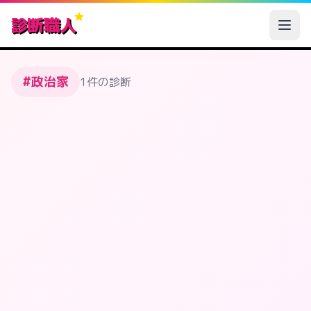
診断職人
#政治家
1件の診断