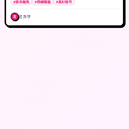
#坂本龍馬
#西郷隆盛
#高杉晋作
ミカサ
ミ