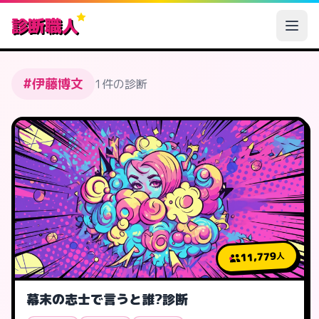
診断職人
#伊藤博文
1件の診断
11,779
人
幕末の志士で言うと誰?診断