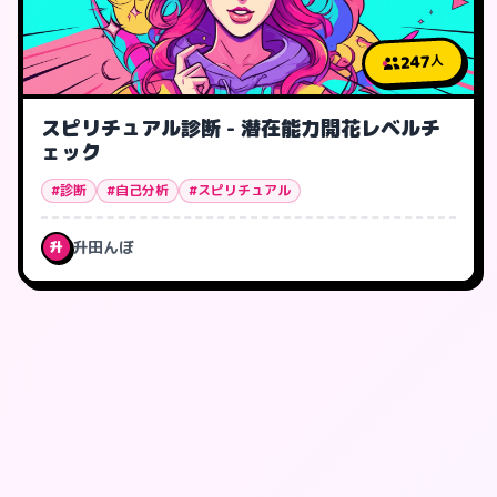
247
人
スピリチュアル診断 - 潜在能力開花レベルチ
ェック
#診断
#自己分析
#スピリチュアル
升田んぼ
升