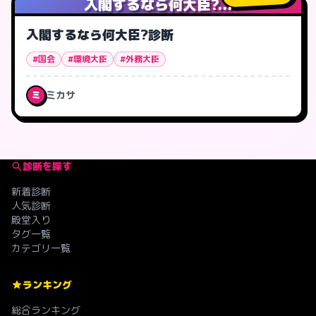
入閣するなら何大臣?...
入閣するなら何大臣?診断
#国会
#環境大臣
#外務大臣
ミカサ
ミ
診断を探す
新着診断
人気診断
殿堂入り
タグ一覧
カテゴリ一覧
ランキング
総合ランキング