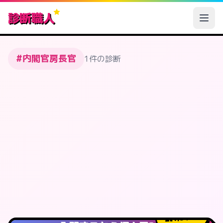
診断職人
#内閣官房長官
1件の診断
1,345
人