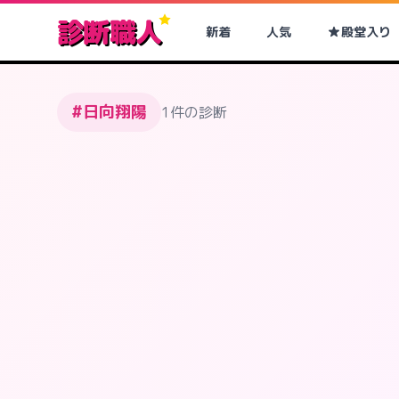
診断職人
新着
人気
殿堂入り
#日向翔陽
1件の診断