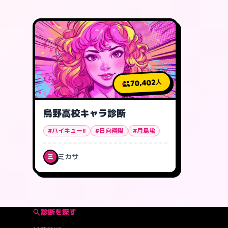
70,402
人
烏野高校キャラ診断
#ハイキュー!!
#日向翔陽
#月島蛍
ミカサ
ミ
診断を探す