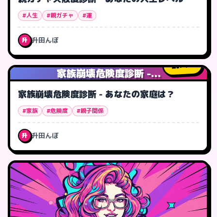
#人生
#親ガチャ
#運
升田んぼ
升
74
人
家族崩壊危険度診断 -...
家族崩壊危険度診断 - あなたの家庭は？
#家族
#危険度
#親子関係
升田んぼ
升