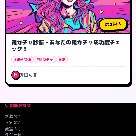
234
人
親ガチャ診断 - あなたの親ガチャ成功度チェ
ック！
#親子関係
#親ガチャ
#運
升田んぼ
升
診断を探す
新着診断
人気診断
殿堂入り
タグ一覧