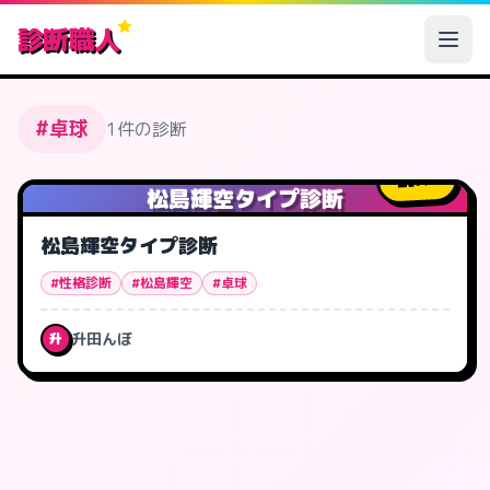
診断職人
#卓球
1件の診断
7
人
松島輝空タイプ診断
松島輝空タイプ診断
#性格診断
#松島輝空
#卓球
升田んぼ
升