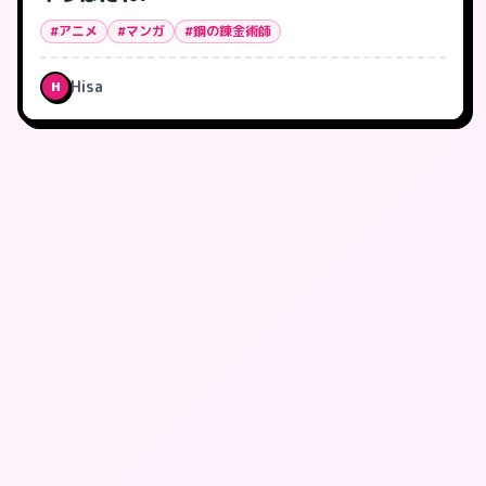
#アニメ
#マンガ
#鋼の錬金術師
Hisa
H