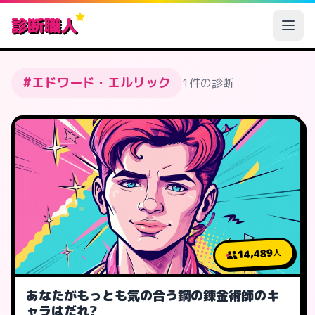
診断職人
#エドワード・エルリック
1件の診断
14,489
人
あなたがもっとも気の合う鋼の錬金術師のキ
ャラはだれ?