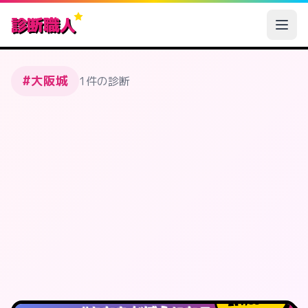
診断職人
#大阪城
1件の診断
1,831
人