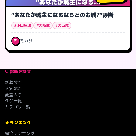
“あなたが城主になる...
“あなたが城主になるならどのお城?”診断
#小田原城
#大阪城
#犬山城
ミカサ
ミ
診断を探す
新着診断
人気診断
殿堂入り
タグ一覧
カテゴリ一覧
ランキング
総合ランキング