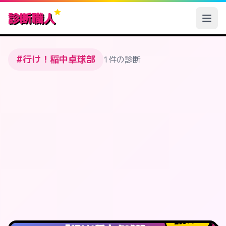
診断職人
#行け！稲中卓球部
1件の診断
877
人