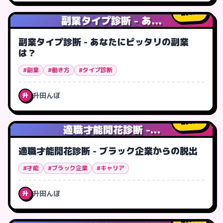
8
人
副業タイプ診断 - あ...
副業タイプ診断 - あなたにピッタリの副業
は？
#副業
#働き方
#タイプ診断
升田んぼ
升
0
人
適職才能開花診断 -...
適職才能開花診断 - ブラック企業からの脱出
#才能
#ブラック企業
#キャリア
升田んぼ
升
3
人