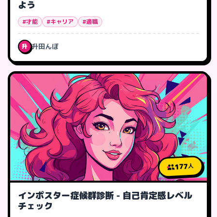
よう
#才能
#キャリア
#適職
升田んぼ
升
177
人
インポスター症候群診断 - 自己肯定感レベル
チェック