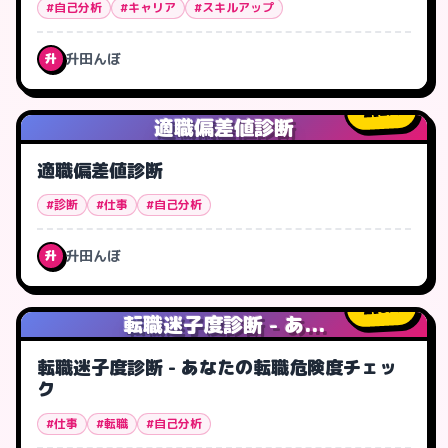
#自己分析
#キャリア
#スキルアップ
升田んぼ
升
2
人
適職偏差値診断
適職偏差値診断
#診断
#仕事
#自己分析
升田んぼ
升
0
人
転職迷子度診断 - あ...
転職迷子度診断 - あなたの転職危険度チェッ
ク
#仕事
#転職
#自己分析