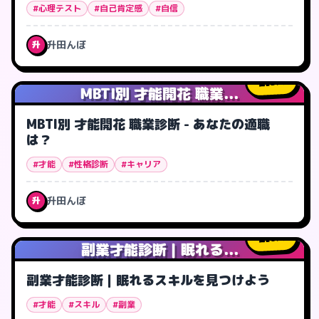
#心理テスト
#自己肯定感
#自信
升田んぼ
升
5
人
MBTI別 才能開花 職業...
MBTI別 才能開花 職業診断 - あなたの適職
は？
#才能
#性格診断
#キャリア
升田んぼ
升
0
人
副業才能診断｜眠れる...
副業才能診断｜眠れるスキルを見つけよう
#才能
#スキル
#副業