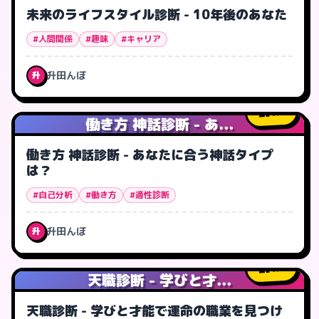
未来のライフスタイル診断 - 10年後のあなた
#人間関係
#趣味
#キャリア
升田んぼ
升
1
人
働き方 神話診断 - あ...
働き方 神話診断 - あなたに合う神話タイプ
は？
#自己分析
#働き方
#適性診断
升田んぼ
升
4
人
天職診断 - 学びと才...
天職診断 - 学びと才能で運命の職業を見つけ