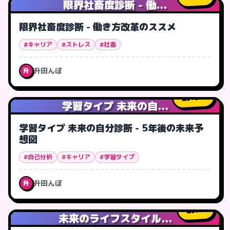
限界社畜度診断 - 働...
限界社畜度診断 - 働き方改革のススメ
#キャリア
#ストレス
#社畜
升田んぼ
升
15
人
学習タイプ 未来の自...
学習タイプ 未来の自分診断 - 5年後の未来予
想図
#自己分析
#キャリア
#学習タイプ
升田んぼ
升
0
人
未来のライフスタイル...