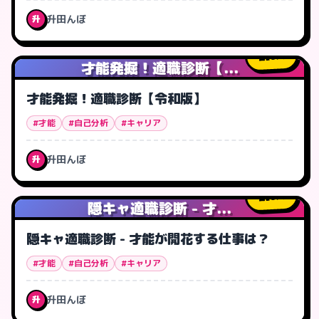
升田んぼ
升
6
人
才能発掘！適職診断【...
才能発掘！適職診断【令和版】
#才能
#自己分析
#キャリア
升田んぼ
升
0
人
隠キャ適職診断 - 才...
隠キャ適職診断 - 才能が開花する仕事は？
#才能
#自己分析
#キャリア
升田んぼ
升