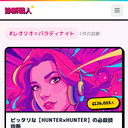
診断職人
#レオリオ＝パラディナイト
1件の診断
26,055
人
ピッタリな【HUNTER×HUNTER】の必殺技
診断