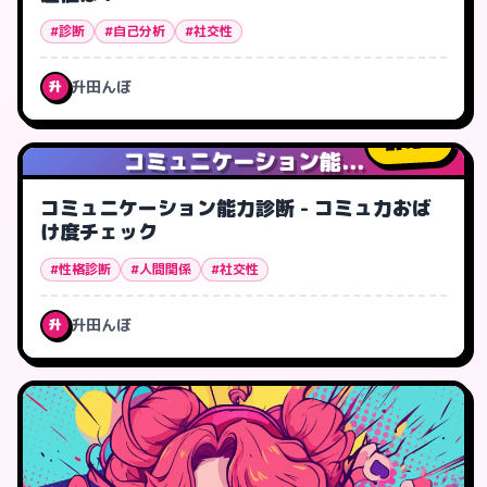
#診断
#自己分析
#社交性
升田んぼ
升
12
人
コミュニケーション能...
コミュニケーション能力診断 - コミュ力おば
け度チェック
#性格診断
#人間関係
#社交性
升田んぼ
升