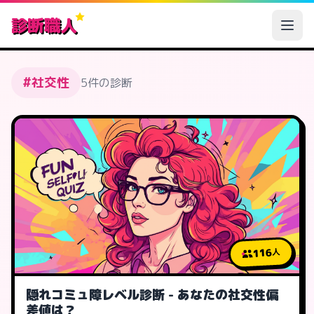
診断職人
#社交性
5件の診断
116
人
隠れコミュ障レベル診断 - あなたの社交性偏
差値は？