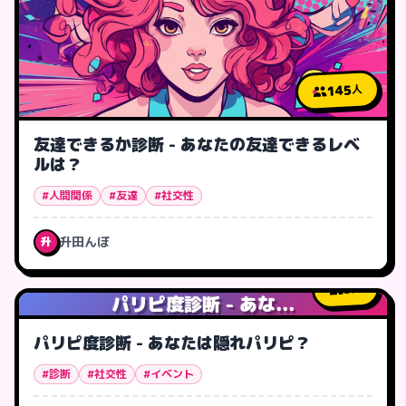
145
人
友達できるか診断 - あなたの友達できるレベ
ルは？
#人間関係
#友達
#社交性
升田んぼ
升
5
人
パリピ度診断 - あな...
パリピ度診断 - あなたは隠れパリピ？
#診断
#社交性
#イベント