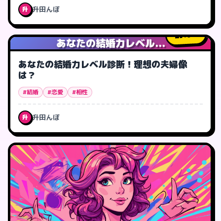
升田んぼ
升
19
人
あなたの結婚力レベル...
あなたの結婚力レベル診断！理想の夫婦像
は？
#結婚
#恋愛
#相性
升田んぼ
升