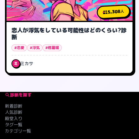
5,308
人
恋人が浮気をしている可能性はどのくらい?診
断
#恋愛
#浮気
#修羅場
ミカサ
ミ
診断を探す
新着診断
人気診断
殿堂入り
タグ一覧
カテゴリ一覧