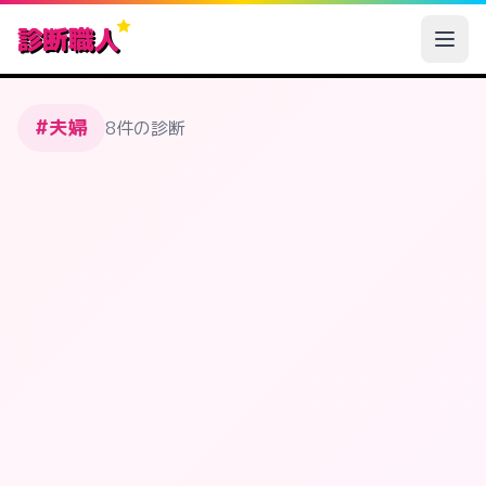
診断職人
#夫婦
8件の診断