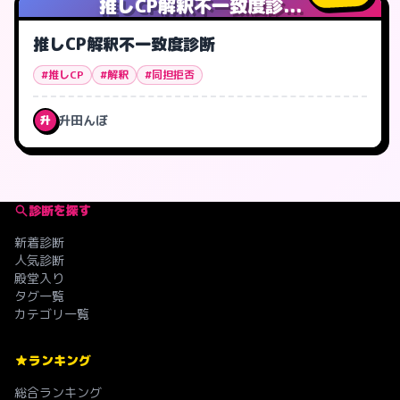
推しCP解釈不一致度診...
推しCP解釈不一致度診断
#推しCP
#解釈
#同担拒否
升田んぼ
升
診断を探す
新着診断
人気診断
殿堂入り
タグ一覧
カテゴリ一覧
ランキング
総合ランキング