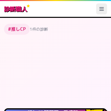
診断職人
#推しCP
1件の診断
9
人