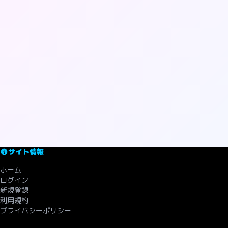
サイト情報
ホーム
ログイン
新規登録
利用規約
プライバシーポリシー