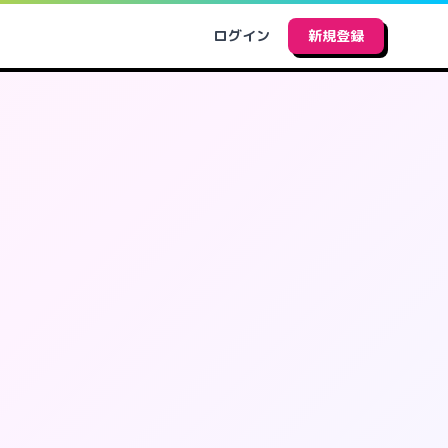
ログイン
新規登録