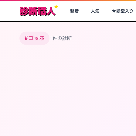
診断職人
新着
人気
殿堂入り
#ゴッホ
1件の診断