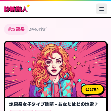
診断職人
#地雷系
2件の診断
270
人
地雷系女子タイプ診断 - あなたはどの地雷？