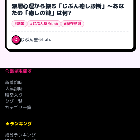
深層心理から探る「じぶん癒し診断」～あな
たの「癒しの鍵」は何?
#副業
#じぶん整うLab
#潜在意識
じぶん整うLab.
じ
診断を探す
新着診断
人気診断
殿堂入り
タグ一覧
カテゴリ一覧
ランキング
総合ランキング