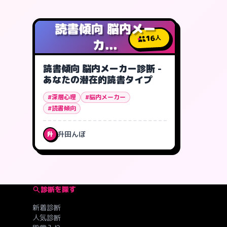
読書傾向 脳内メー
16
人
カ...
読書傾向 脳内メーカー診断 -
あなたの潜在的読書タイプ
#深層心理
#脳内メーカー
#読書傾向
升田んぼ
升
診断を探す
新着診断
人気診断