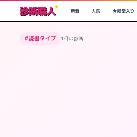
診断職人
新着
人気
殿堂入り
#読書タイプ
1件の診断