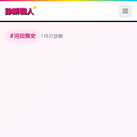
診断職人
#河田雅史
1件の診断