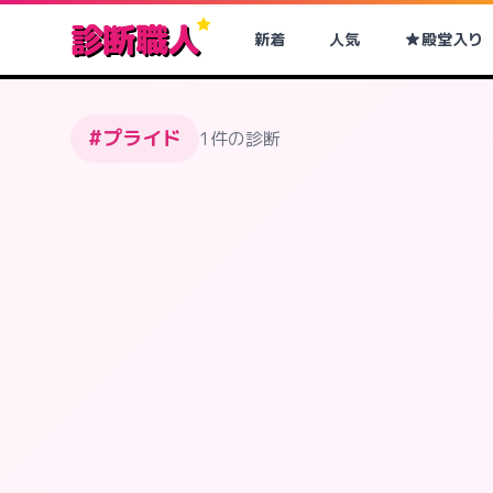
診断職人
新着
人気
殿堂入り
#プライド
1件の診断