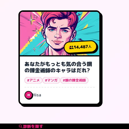
14,487
人
あなたがもっとも気の合う鋼
の錬金術師のキャラはだれ?
#アニメ
#マンガ
#鋼の錬金術師
Hisa
H
診断を探す