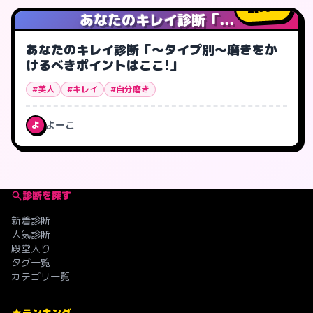
96
人
あなたのキレイ診断「...
あなたのキレイ診断「〜タイプ別〜磨きをか
けるべきポイントはここ!」
#美人
#キレイ
#自分磨き
よーこ
よ
診断を探す
新着診断
人気診断
殿堂入り
タグ一覧
カテゴリ一覧
ランキング