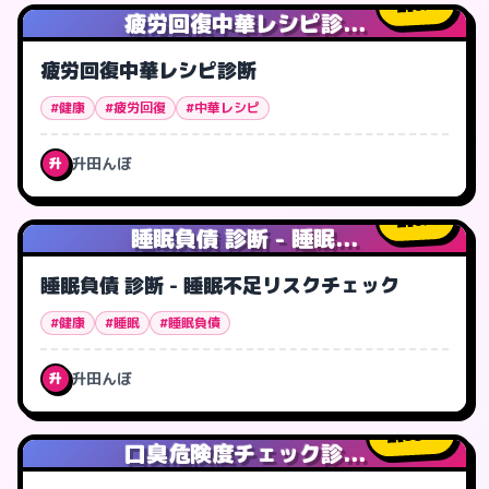
0
人
疲労回復中華レシピ診...
疲労回復中華レシピ診断
#健康
#疲労回復
#中華レシピ
升田んぼ
升
0
人
睡眠負債 診断 - 睡眠...
睡眠負債 診断 - 睡眠不足リスクチェック
#健康
#睡眠
#睡眠負債
升田んぼ
升
55
人
口臭危険度チェック診...