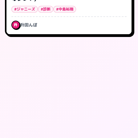
#ジャニーズ
#診断
#中島裕翔
升田んぼ
升