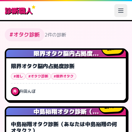
診断職人
#オタク診断
2件の診断
6
人
限界オタク脳内占拠度...
限界オタク脳内占拠度診断
#推し
#オタク診断
#限界オタク
升田んぼ
升
10
人
中島裕翔オタク診断（...
中島裕翔オタク診断（あなたは中島裕翔の何
オタク？）