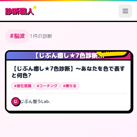
診断職人
#脳波
1件の診断
1,262
人
【じぶん癒し★7色診断...
【じぶん癒し★7色診断】～あなたを色で表す
と何色?
#潜在意識
#コーチング
#痩せる
じぶん整うLab.
じ