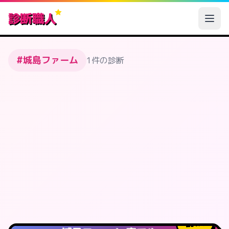
診断職人
#城島ファーム
1件の診断
1
人