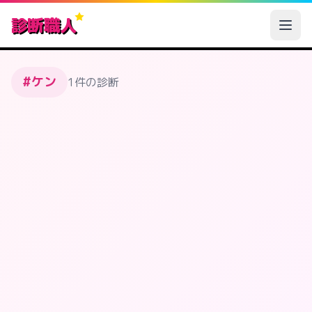
診断職人
#ケン
1件の診断