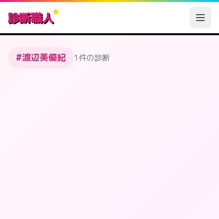
診断職人
#渡辺美優紀
1件の診断