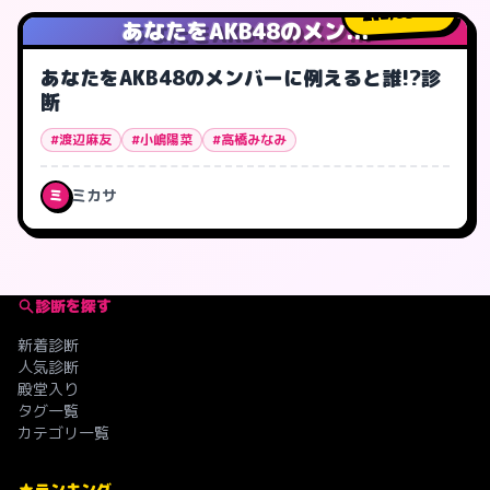
2,654
人
あなたをAKB48のメン...
あなたをAKB48のメンバーに例えると誰!?診
断
#渡辺麻友
#小嶋陽菜
#高橋みなみ
ミカサ
ミ
診断を探す
新着診断
人気診断
殿堂入り
タグ一覧
カテゴリ一覧
ランキング