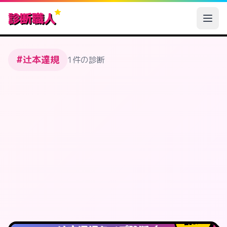
診断職人
#辻本達規
1件の診断
0
人