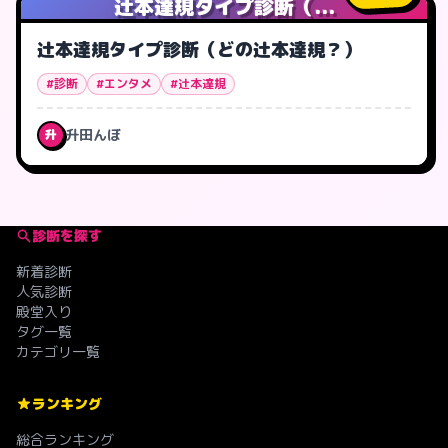
辻本達規タイプ診断（...
辻本達規タイプ診断（どの辻本達規？）
#診断
#エンタメ
#辻本達規
升田んぼ
升
診断を探す
新着診断
人気診断
殿堂入り
タグ一覧
カテゴリ一覧
ランキング
総合ランキング