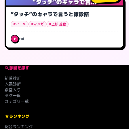
”タッチ”のキャラで言...
”タッチ”のキャラで言うと誰診断
#アニメ
#マンガ
#上杉 達也
rui
r
診断を探す
新着診断
人気診断
殿堂入り
タグ一覧
カテゴリ一覧
ランキング
総合ランキング