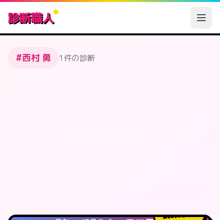
診断職人
#西村 勇
1件の診断
3,351
人