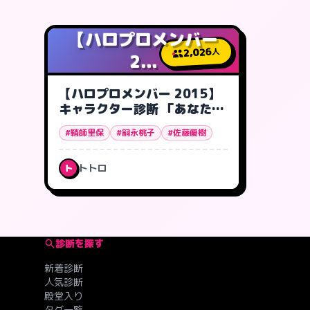
【ハロプロメンバー
2,026
人
2...
【ハロプロメンバー 2015】
キャラクター診断 「あなたは
誰タイプ?」
#鞘師里保
#嗣永桃子
#佐藤優樹
トトロ
ト
診断を探す
新着診断
人気診断
殿堂入り
タグ一覧