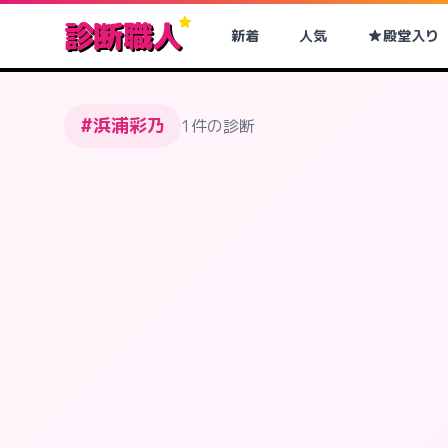
診断職人
新着
人気
殿堂入り
#浜浦彩乃
1件の診断